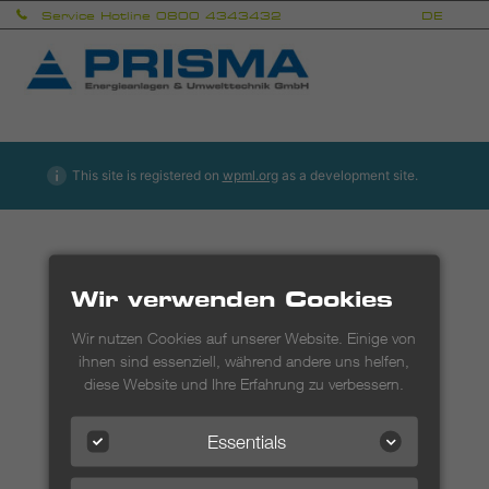
Skip
Service Hotline 0800 4343432
DE
EN
to
content
Prisma
Energieanlagen & Umwelttechnik GmbH
This site is registered on
wpml.org
as a development site.
Wir verwenden Cookies
Wir nutzen Cookies auf unserer Website. Einige von
ihnen sind essenziell, während andere uns helfen,
diese Website und Ihre Erfahrung zu verbessern.
Essentials